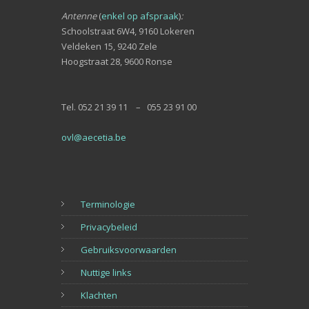
Antenne
(
enkel op afspraak
)
:
Schoolstraat 6W4, 9160 Lokeren
Veldeken 15, 9240 Zele
Hoogstraat 28, 9600 Ronse
Tel. 052 21 39 11 – 055 23 91 00
ovl@aecetia.be
Terminologie
Privacybeleid
Gebruiksvoorwaarden
Nuttige links
Klachten