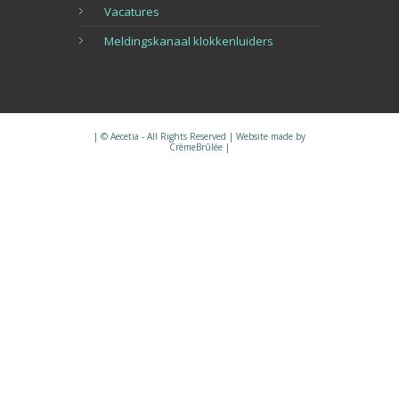
Vacatures
Meldingskanaal klokkenluiders
| © Aecetia - All Rights Reserved | Website made by
CrèmeBrûlée
|