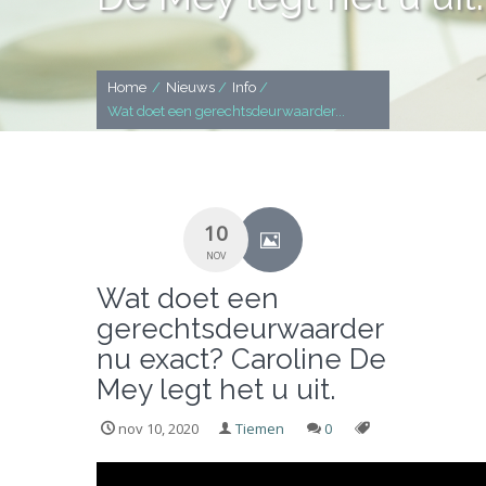
Home
/
Nieuws
/
Info
/
Wat doet een gerechtsdeurwaarder...
10
NOV
Wat doet een
gerechtsdeurwaarder
nu exact? Caroline De
Mey legt het u uit.
nov 10, 2020
Tiemen
0