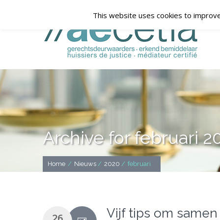
This website uses cookies to improve 
Archive for februari 2
Home
/
Nieuws
/
2020
/
februari
Vijf tips om same
26