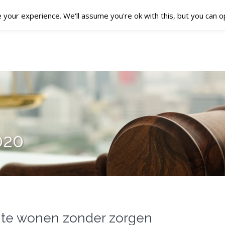
your experience. We'll assume you're ok with this, but you can op
OVER AECETIA
BRIEF ONTVANGEN
ONZE DIENSTEN
020
n te wonen zonder zorgen