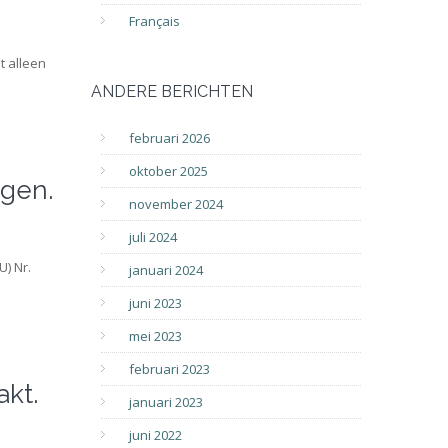
Français
t alleen
ANDERE BERICHTEN
februari 2026
oktober 2025
ngen.
november 2024
juli 2024
) Nr.
januari 2024
juni 2023
mei 2023
februari 2023
akt.
januari 2023
juni 2022