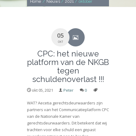
Home
/
Nieuws
/
2021
/
oktober
05
OKT
CPC: het nieuwe
platform van de NKGB
tegen
schuldenoverlast !!!
okt 05, 2021
Peter
0
WAT? Aecetia gerechtsdeurwaarders zijn
partners van het Communicatieplatform CPC
van de Nationale Kamer van
gerechtsdeurwaarders. Dit betekent dat wij
trachten voor elke schuld een gepast