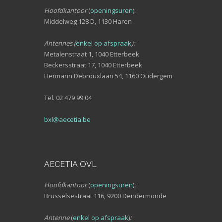
Hoofdkantoor
(
openingsuren
):
Middelweg 128 D, 1130 Haren
Antennes (
enkel op afspraak
):
Metalenstraat 1, 1040 Etterbeek
Beckersstraat 17, 1040 Etterbeek
Hermann Debrouxlaan 54, 1160 Oudergem
Tel. 02 479 99 04
bxl@aecetia.be
AECETIA OVL
Hoofdkantoor
(
openingsuren
)
:
Brusselsestraat 116, 9200 Dendermonde
Antenne
(
enkel op afspraak
)
: