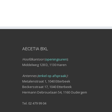
AECETIA BXL
Hoofdkantoor
(
openingsuren
):
Middelweg 128 D, 1130 Haren
Antennes (
enkel op afspraak
):
Metalenstraat 1, 1040 Etterbeek
Beckersstraat 17, 1040 Etterbeek
Hermann Debrouxlaan 54, 1160 Oudergem
Tel. 02 479 99 04