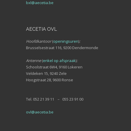
bxl@aecetia.be
AECETIA OVL
Hoofdkantoor
(
openingsuren
)
:
Brusselsestraat 116, 9200 Dendermonde
Antenne
(
enkel op afspraak
)
:
Schoolstraat 6W4, 9160 Lokeren
Veldeken 15, 9240 Zele
Hoogstraat 28, 9600 Ronse
Tel. 052 21 39 11 – 055 23 91 00
ovl@aecetia.be