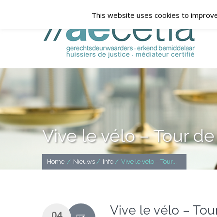
This website uses cookies to improve 
Vive le vélo – Tour de
Home
/
Nieuws
/
Info
/
Vive le vélo – Tour...
Vive le vélo – Tou
04