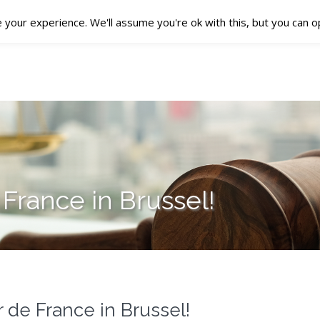
your experience. We'll assume you're ok with this, but you can op
OVER AECETIA
BRIEF ONTVANGEN
ONZE DIENSTEN
 France in Brussel!
r de France in Brussel!