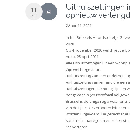
Uithuiszettingen i
11
opnieuw verlengd
APR
apr 11, 2021
In het Brussels Hoofdstedelijk Gewe
2020.
Op 4 november 2020 werd het verbo
nu tot 25 april 2021.
Alle uithuiszettingen uit een woonpl
Zijn wel toegestaan:
-uithuiszetting van een ondernemin
-uithuiszetting van iemand die een 
-uithuiszettingen die nodig zijn om 
het gevaar is (vb intrafamiliaal gewe
Brussel is de enige regio waar er al
zijn de tijdelijke verboden intusse
worden uitgevoerd. De gerechtsdeu
sanitaire maatregelen en zullen st
respecteren.