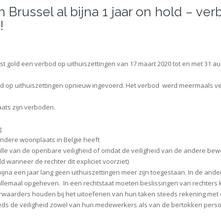
n Brussel al bijna 1 jaar on hold – ve
!
st gold een verbod op uithuiszettingen van 17 maart 2020 tot en met 31 a
d op uithuiszettingen opnieuw ingevoerd. Het verbod werd meermaals ve
aats zijn verboden.
g
andere woonplaats in België heeft
wille van de openbare veiligheid of omdat de veiligheid van de andere bew
ld wanneer de rechter dit expliciet voorziet)
 bijna een jaar lang geen uithuiszettingen meer zijn toegestaan. In de ande
n allemaal opgeheven. In een rechtstaat moeten beslissingen van rechters
rwaarders houden bij het uitoefenen van hun taken steeds rekening met
eeds de veiligheid zowel van hun medewerkers als van de bertokken pers