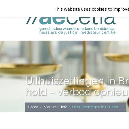
This website uses cookies to improve 
Uithuiszettingen in Bru
hold – verbod opnieu
Home
/
Nieuws
/
Info
/
Uithuiszettingen in Brussel...