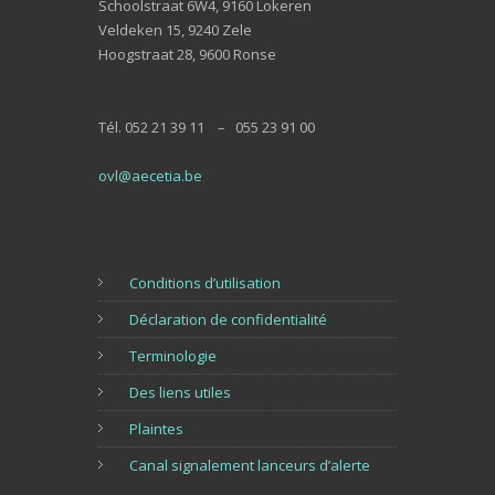
Schoolstraat 6W4, 9160 Lokeren
Veldeken 15, 9240 Zele
Hoogstraat 28, 9600 Ronse
Tél. 052 21 39 11 – 055 23 91 00
ovl@aecetia.be
Conditions d’utilisation
Déclaration de confidentialité
Terminologie
Des liens utiles
Plaintes
Canal signalement lanceurs d’alerte