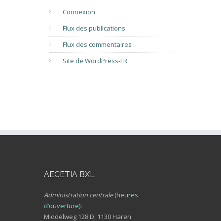
Connexion
Flux des publications
Flux des commentaires
Site de WordPress-FR
AECETIA BXL
Administration centrale
(
heures
d’ouverture
):
Middelweg 128 D, 1130 Haren