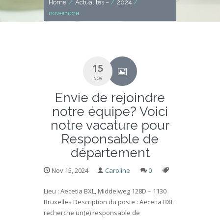
Home
/
Actualités –
/
2024
/
novembre
15
NOV
Envie de rejoindre
notre équipe? Voici
notre vacature pour
Responsable de
département
Nov 15, 2024
Caroline
0
Lieu : Aecetia BXL, Middelweg 128D – 1130
Bruxelles Description du poste : Aecetia BXL
recherche un(e) responsable de