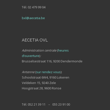
Tél. 02 479 99 04
bxl@aecetia.be
AECETIA OVL
Administration centrale
(
heures
d’ouverture
)
:
Brusselsestraat 116, 9200 Dendermonde
Antenne
(
sur rendez vous
):
Schoolstraat 6W4, 9160 Lokeren
Veldeken 15, 9240 Zele
Hoogstraat 28, 9600 Ronse
Tél. 052 21 39 11 – 055 23 91 00