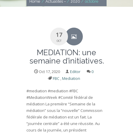
Home
/
Actualités –
/
2020
/
octobre
17
OCT
MEDIATION: une
semaine d’initiatives.
Oct 17, 2020
Editor
0
FBC
Mediation
,
#mediation #mediation #FBC
#MediationWeek #Comité fédéral de
médiation La première “Semaine de la
médiation” sous la “nouvelle” Commission
fédérale de médiation est un fait. La
“journée centrale” a été une réussite. Au
cours de la journée, un président