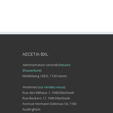
AECETIA BXL
Administration centrale
(
heures
d’ouverture
):
Middelweg 128 D, 1130 Haren
Antennes
(
sur rendez-vous
):
Rue des Métaux 1, 1040 Etterbeek
Rue Beckers 17, 1040 Etterbeek
Avenue Hermann Debroux 54, 1160
Auderghem