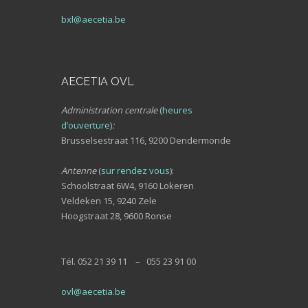
bxl@aecetia.be
AECETIA OVL
Administration centrale
(
heures
d’ouverture
)
:
Brusselsestraat 116, 9200 Dendermonde
Antenne
(
sur rendez vous
):
Schoolstraat 6W4, 9160 Lokeren
Veldeken 15, 9240 Zele
Hoogstraat 28, 9600 Ronse
Tél. 052 21 39 11 – 055 23 91 00
ovl@aecetia.be