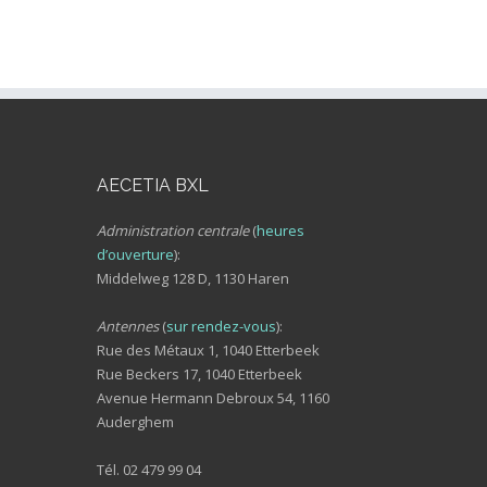
AECETIA BXL
Administration centrale
(
heures
d’ouverture
):
Middelweg 128 D, 1130 Haren
Antennes
(
sur rendez-vous
):
Rue des Métaux 1, 1040 Etterbeek
Rue Beckers 17, 1040 Etterbeek
Avenue Hermann Debroux 54, 1160
Auderghem
Tél. 02 479 99 04