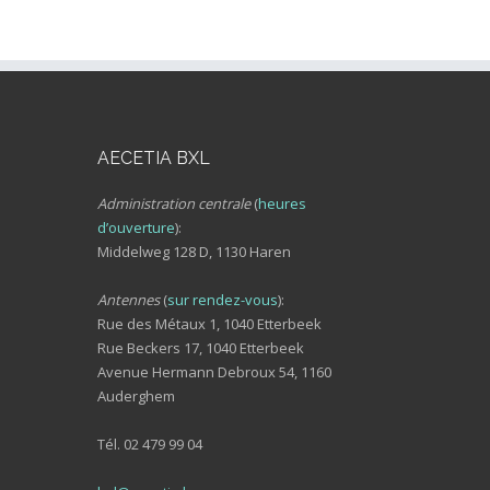
AECETIA BXL
Administration centrale
(
heures
d’ouverture
):
Middelweg 128 D, 1130 Haren
Antennes
(
sur rendez-vous
):
Rue des Métaux 1, 1040 Etterbeek
Rue Beckers 17, 1040 Etterbeek
Avenue Hermann Debroux 54, 1160
Auderghem
Tél. 02 479 99 04