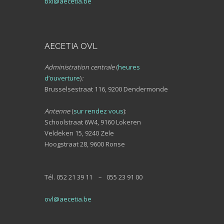
bxl@aecetia.be
AECETIA OVL
Administration centrale
(
heures
d’ouverture
)
:
Brusselsestraat 116, 9200 Dendermonde
Antenne
(
sur rendez vous
):
Schoolstraat 6W4, 9160 Lokeren
Veldeken 15, 9240 Zele
Hoogstraat 28, 9600 Ronse
Tél. 052 21 39 11 – 055 23 91 00
ovl@aecetia.be