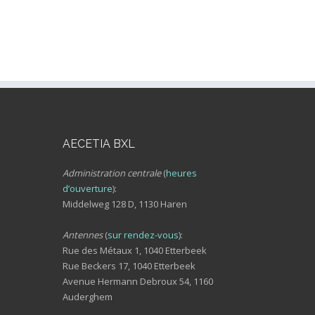
AECETIA BXL
Administration centrale
(
heures
d’ouverture
):
Middelweg 128 D, 1130 Haren
Antennes
(
sur rendez-vous
):
Rue des Métaux 1, 1040 Etterbeek
Rue Beckers 17, 1040 Etterbeek
Avenue Hermann Debroux 54, 1160
Auderghem