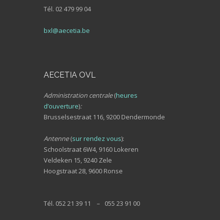
Tél. 02 479 99 04
bxl@aecetia.be
AECETIA OVL
Administration centrale
(
heures
d’ouverture
)
:
Brusselsestraat 116, 9200 Dendermonde
Antenne
(
sur rendez vous
):
Schoolstraat 6W4, 9160 Lokeren
Veldeken 15, 9240 Zele
Hoogstraat 28, 9600 Ronse
Tél. 052 21 39 11 – 055 23 91 00