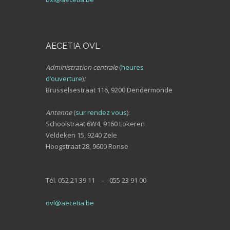
AECETIA OVL
Administration centrale
(
heures
d’ouverture
)
:
Brusselsestraat 116, 9200 Dendermonde
Antenne
(
sur rendez vous
):
Schoolstraat 6W4, 9160 Lokeren
Veldeken 15, 9240 Zele
Hoogstraat 28, 9600 Ronse
Tél. 052 21 39 11 – 055 23 91 00
ovl@aecetia.be