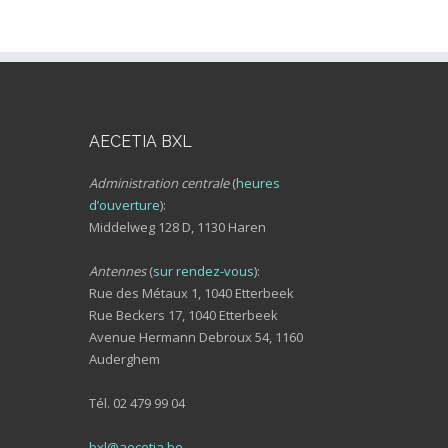
AECETIA BXL
Administration centrale
(
heures
d’ouverture
):
Middelweg 128 D, 1130 Haren
Antennes
(
sur rendez-vous
):
Rue des Métaux 1, 1040 Etterbeek
Rue Beckers 17, 1040 Etterbeek
Avenue Hermann Debroux 54, 1160
Auderghem
Tél. 02 479 99 04
bxl@aecetia.be