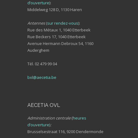
d’ouverture
):
Middelweg 128 D, 1130 Haren
Antennes
(
sur rendez-vous
):
Rue des Métaux 1, 1040 Etterbeek
Rue Beckers 17, 1040 Etterbeek
Avenue Hermann Debroux 54, 1160
Auderghem
Tél. 02 479 99 04
bxl@aecetia.be
AECETIA OVL
Administration centrale
(
heures
d’ouverture
)
:
Brusselsestraat 116, 9200 Dendermonde