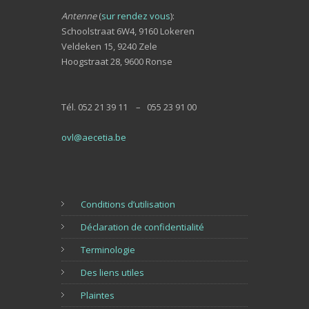
Antenne
(
sur rendez vous
):
Schoolstraat 6W4, 9160 Lokeren
Veldeken 15, 9240 Zele
Hoogstraat 28, 9600 Ronse
Tél. 052 21 39 11 – 055 23 91 00
ovl@aecetia.be
Conditions d’utilisation
Déclaration de confidentialité
Terminologie
Des liens utiles
Plaintes