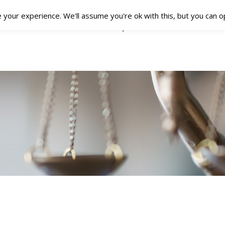
your experience. We'll assume you're ok with this, but you can op
PRÉSENTATION
LETTRE REÇUE
NOS SERVICES
AC