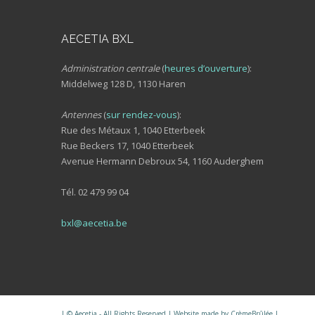
AECETIA BXL
Administration centrale
(
heures d’ouverture
):
Middelweg 128 D, 1130 Haren
Antennes
(
sur rendez-vous
):
Rue des Métaux 1, 1040 Etterbeek
Rue Beckers 17, 1040 Etterbeek
Avenue Hermann Debroux 54, 1160 Auderghem
Tél. 02 479 99 04
bxl@aecetia.be
| © Aecetia - All Rights Reserved | Website made by
CrèmeBrûlée
|