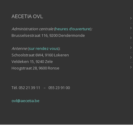
AECETIA OVL
Administration centrale
(
heures d’ouverture
)
:
Brusselsestraat 116, 9200 Dendermonde
Antenne
(
sur rendez vous
):
Schoolstraat 6W4, 9160 Lokeren
Veldeken 15, 9240 Zele
Hoogstraat 28, 9600 Ronse
Tél. 052 21 39 11 – 055 23 91 00
ovl@aecetia.be