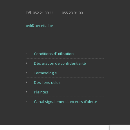
Tél. 052 21 39 11 – 055 23 91 00
ovl@aecetia.be
Conditions d’utilisation
Déclaration de confidentialité
Terminologie
Des liens utiles
Plaintes
Canal signalement lanceurs d’alerte