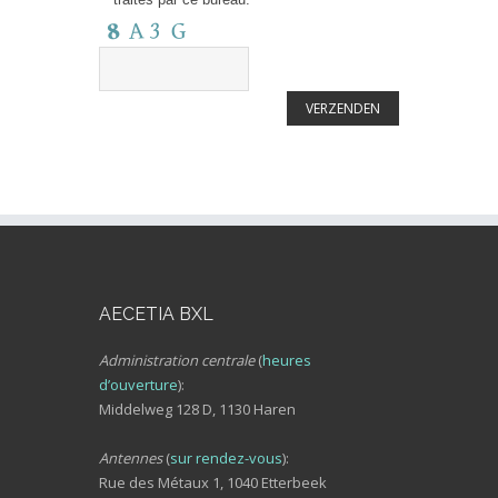
AECETIA BXL
Administration centrale
(
heures
d’ouverture
):
Middelweg 128 D, 1130 Haren
Antennes
(
sur rendez-vous
):
Rue des Métaux 1, 1040 Etterbeek